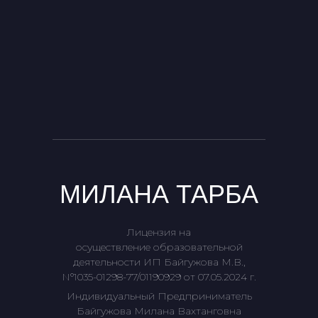
МИЛАНА ТАРБА
Лицензия на
осуществление образовательной
деятельности ИП Байгужова М.В.,
Nº1035-01298-77/01190929 от 07.05.2024 г.
Индивидуальный Предприниматель
Байгужова Милана Вахтанговна