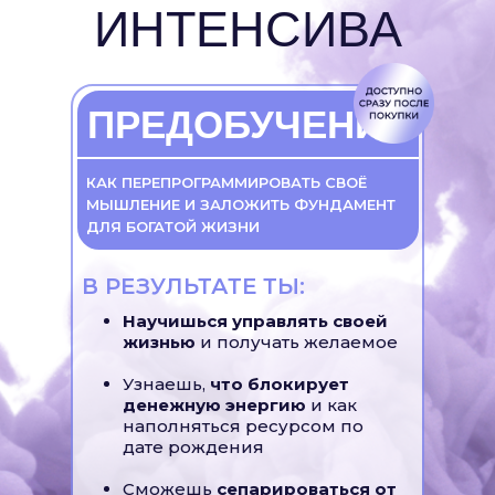
ИНТЕНСИВА
ПРЕДОБУЧЕНИЕ
КАК ПЕРЕПРОГРАММИРОВАТЬ СВОЁ
МЫШЛЕНИЕ И ЗАЛОЖИТЬ ФУНДАМЕНТ
ДЛЯ БОГАТОЙ ЖИЗНИ
В РЕЗУЛЬТАТЕ ТЫ:
Научишься управлять своей
жизнью
и получать желаемое
Узнаешь,
что блокирует
денежную энергию
и как
наполняться ресурсом по
дате рождения
Сможешь
сепарироваться от