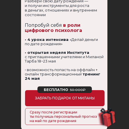
Разбери свою дату рождения —
и получи инструменты для роста
в деньгах, отношениях и внутреннем
состоянии
Попробуй себя
в роли
цифрового психолога
• 4 урока интенсива
«Делай деньги
по дате рождения»
• открытая неделя Института
с приглашенными учителями и Миланой
Тарба 18−23 мая
• возможность попасть на оффлайн +
онлайн трансформационный
тренинг
24 мая
БЕСПЛАТНО
50.000₽
ЗАБРАТЬ ПОДАРОК ОТ МИЛАНЫ
Сразу после регистрации
ты получишь персональный прогноз
на май по дате рождения