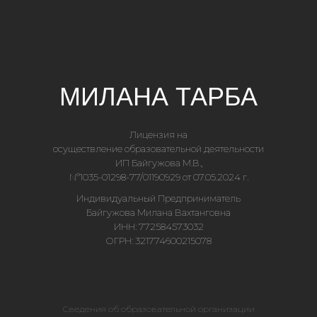
МИЛАНА ТАРБА
Лицензия на
осуществление образовательной деятельности
ИП Байгужова М.В.,
Nº1035-01298-77/01190929 от 07.05.2024 г.
Индивидуальный Предприниматель
Байгужова Милана Вахтанговна
ИНН: 772584573032
ОГРН: 321774600215078
Сведения об образовательной организации