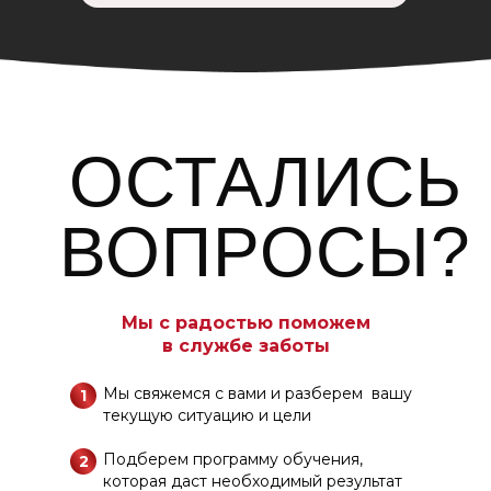
Ответы
ОСТАЛИСЬ
на частые
ВОПРОСЫ?
вопросы
Мы с радостью поможем
в службе заботы
Сколько это стоит?
Мы свяжемся с вами и разберем вашу
1
Можно ли пройти оба
текущую ситуацию и цели
подарка одновременно
или лучше по очереди?
Подберем программу обучения,
2
которая даст необходимый результат