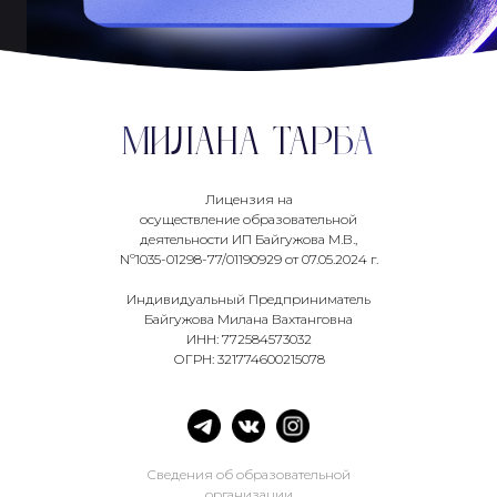
МИЛАНА ТАРБА
Лицензия на
осуществление образовательной
деятельности ИП Байгужова М.В.,
Nº1035-01298-77/01190929 от 07.05.2024 г.
Индивидуальный Предприниматель
Байгужова Милана Вахтанговна
ИНН: 772584573032
ОГРН: 321774600215078
Сведения об образовательной
организации