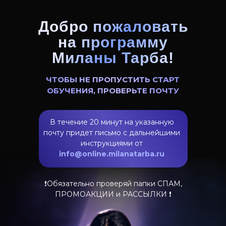
Добро пожаловать
на программу
Миланы Тарба!
ЧТОБЫ НЕ ПРОПУСТИТЬ СТАРТ
ОБУЧЕНИЯ, ПРОВЕРЬТЕ ПОЧТУ
В течение 20 минут на указанную
почту придет письмо с дальнейшими
инструкциями от
info@online.milanatarba.ru
❗️Обязательно проверяй папки СПАМ,
ПРОМОАКЦИИ и РАССЫЛКИ ❗️