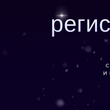
реги
С
И