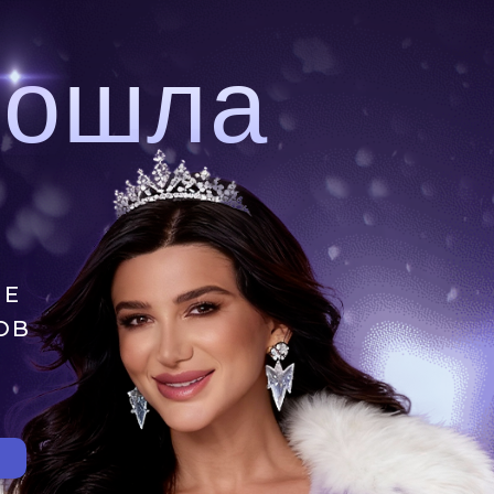
рошла
ИЕ
ОВ